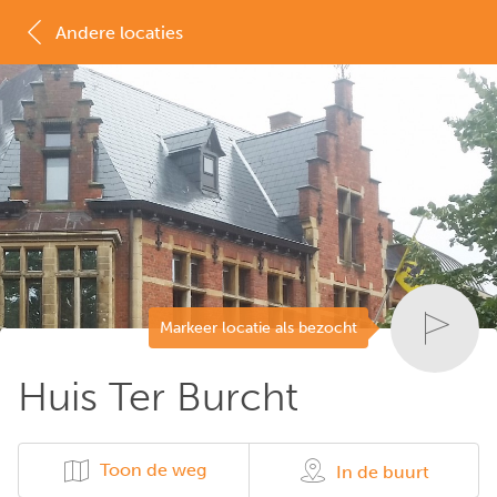
Andere locaties
MAP
LIJST
Markeer locatie als bezocht
Huis Ter Burcht
Toon de weg
In de buurt