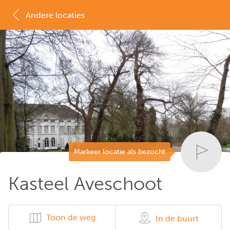
Andere locaties
MAP
LIJST
Markeer locatie als bezocht
Kasteel Aveschoot
Toon de weg
In de buurt