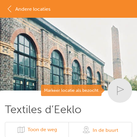
Andere locaties
MAP
LIJST
Markeer locatie als bezocht
Textiles d’Eeklo
Toon de weg
In de buurt