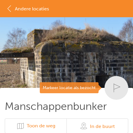
Andere locaties
MAP
LIJST
Markeer locatie als bezocht
Manschappenbunker
Toon de weg
In de buurt