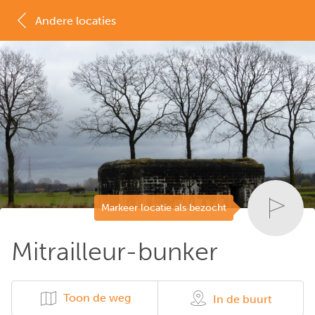
Andere locaties
MAP
LIJST
Markeer locatie als bezocht
Mitrailleur-bunker
Toon de weg
In de buurt