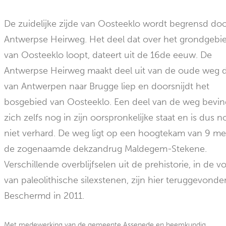
De zuidelijke zijde van Oosteeklo wordt begrensd do
Antwerpse Heirweg. Het deel dat over het grondgebi
van Oosteeklo loopt, dateert uit de 16de eeuw. De
Antwerpse Heirweg maakt deel uit van de oude weg d
van Antwerpen naar Brugge liep en doorsnijdt het
bosgebied van Oosteeklo. Een deel van de weg bevin
zich zelfs nog in zijn oorspronkelijke staat en is dus n
niet verhard. De weg ligt op een hoogtekam van 9 met
de zogenaamde dekzandrug Maldegem-Stekene.
Verschillende overblijfselen uit de prehistorie, in de v
van paleolithische silexstenen, zijn hier teruggevonde
Beschermd in 2011.
Met medewerking van de gemeente Assenede en heemkundig