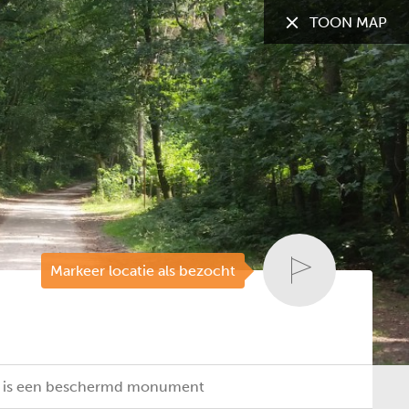
TOON MAP
TOON:
Alle gemeenten
Markeer locatie als bezocht
t is een beschermd monument