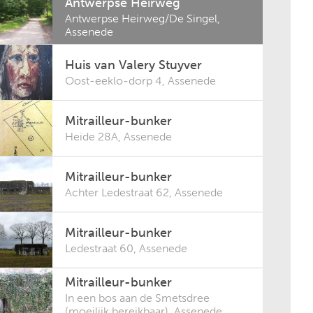
Antwerpse Heirweg
Antwerpse Heirweg/De Singel
,
Assenede
Huis van Valery Stuyver
Oost-eeklo-dorp 4
,
Assenede
Mitrailleur-bunker
Heide 28A
,
Assenede
Mitrailleur-bunker
Achter Ledestraat 62
,
Assenede
Mitrailleur-bunker
Ledestraat 60
,
Assenede
Mitrailleur-bunker
In een bos aan de Smetsdree
(moeilijk bereikbaar)
,
Assenede