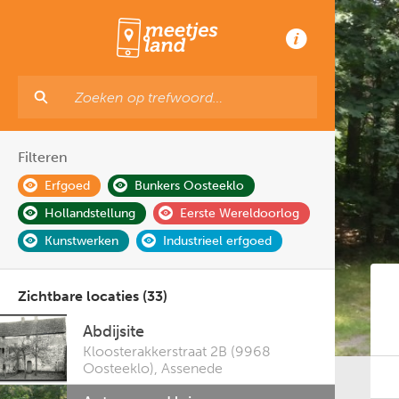
Filteren
Erfgoed
Bunkers Oosteeklo
Hollandstellung
Eerste Wereldoorlog
Kunstwerken
Industrieel erfgoed
Zichtbare locaties (33)
Abdijsite
Kloosterakkerstraat 2B (9968
Oosteeklo)
,
Assenede