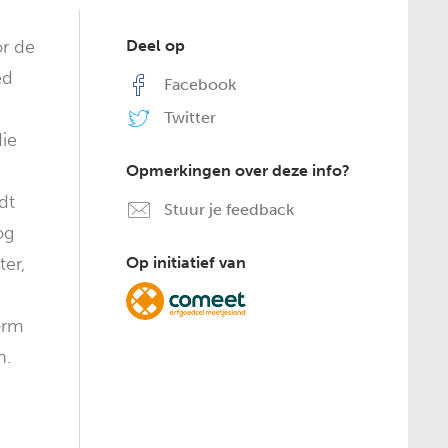
or de
Deel op
ed
Facebook
Twitter
ie
Opmerkingen over deze info?
dt
Stuur je feedback
og
er,
Op initiatief van
orm
n.