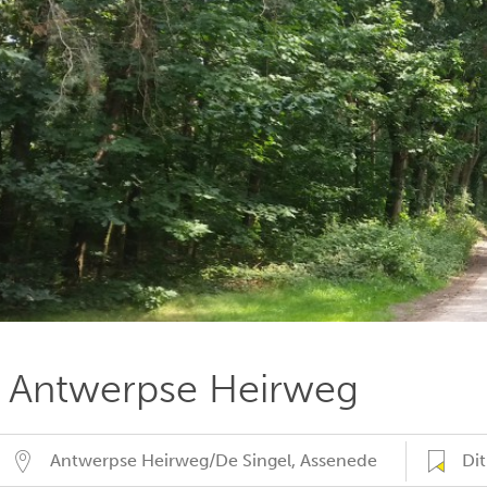
Antwerpse Heirweg
Antwerpse Heirweg/De Singel
,
Assenede
Di