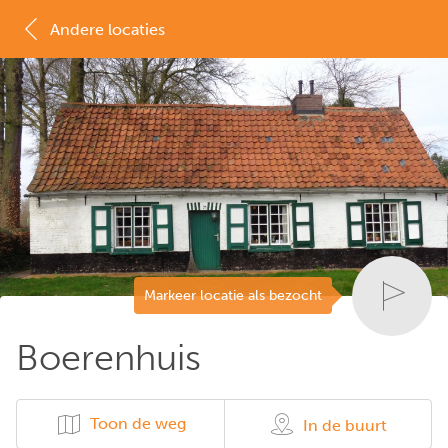
Andere locaties
MAP
LIJST
Markeer locatie als bezocht
Boerenhuis
Toon de weg
In de buurt