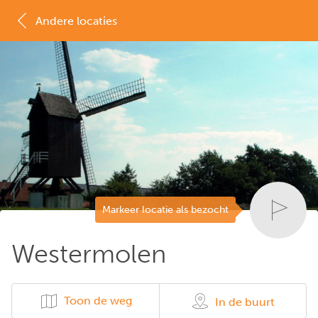
Andere locaties
MAP
LIJST
Markeer locatie als bezocht
Westermolen
Toon de weg
In de buurt