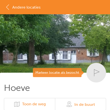
Andere locaties
MAP
LIJST
Markeer locatie als bezocht
Hoeve
Toon de weg
In de buurt