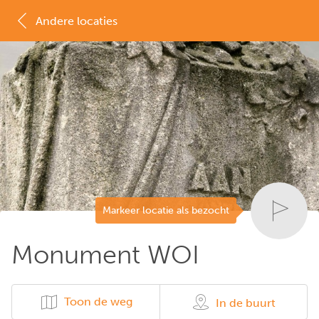
Andere locaties
MAP
LIJST
Markeer locatie als bezocht
Monument WOI
Toon de weg
In de buurt