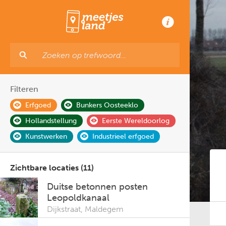
Filteren
Erfgoed
Bunkers Oosteeklo
Hollandstellung
Eerste Wereldoorlog
Kunstwerken
Industrieel erfgoed
Zichtbare locaties (11)
Duitse betonnen posten
Leopoldkanaal
Dijkstraat
,
Maldegem