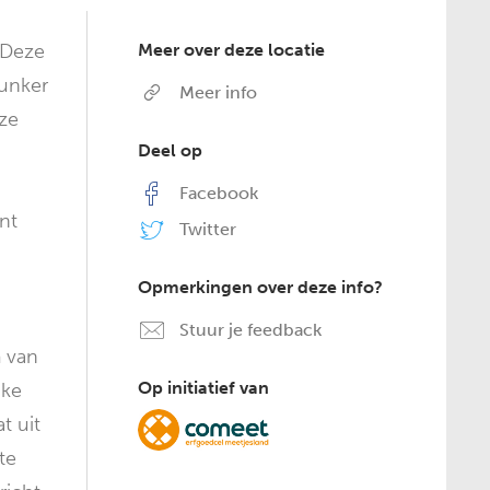
 Deze
Meer over deze locatie
bunker
Meer info
jze
Deel op
Facebook
nt
Twitter
Opmerkingen over deze info?
Stuur je feedback
m van
Op initiatief van
jke
t uit
te