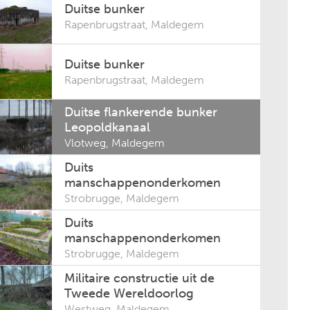
Duitse bunker
Rapenbrugstraat
,
Maldegem
Duitse bunker
Rapenbrugstraat
,
Maldegem
Duitse flankerende bunker
Leopoldkanaal
Vlotweg
,
Maldegem
Duits
manschappenonderkomen
Strobrugge
,
Maldegem
Duits
manschappenonderkomen
Strobrugge
,
Maldegem
Militaire constructie uit de
Tweede Wereldoorlog
Westweg
,
Maldegem