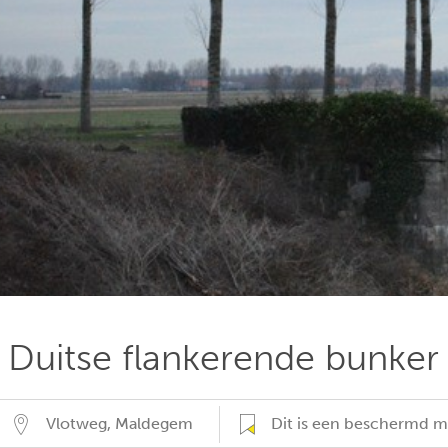
Duitse flankerende bunker
Vlotweg
,
Maldegem
Dit is een beschermd