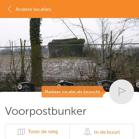
Andere locaties
MAP
LIJST
Markeer locatie als bezocht
Voorpostbunker
Toon de weg
In de buurt