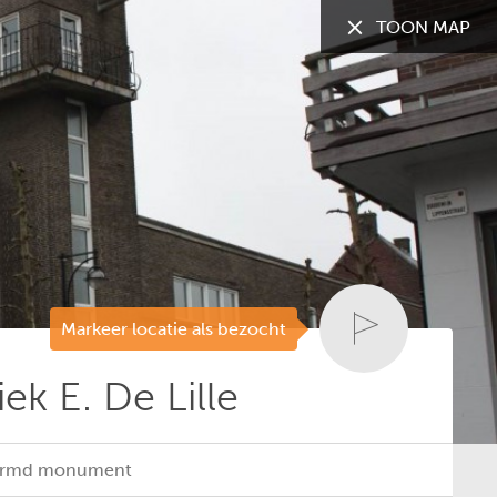
TOON MAP
TOON:
Alle gemeenten
Markeer locatie als bezocht
ek E. De Lille
chermd monument