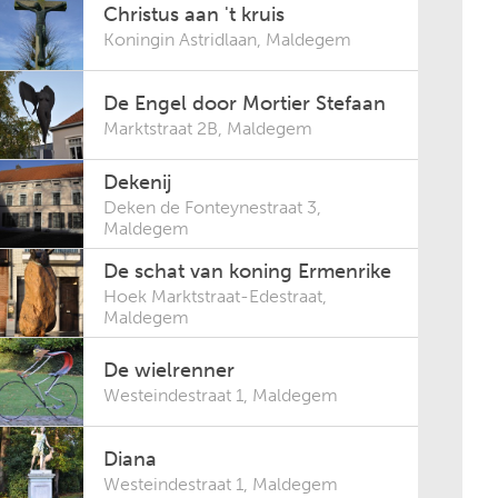
Christus aan 't kruis
Koningin Astridlaan
,
Maldegem
De Engel door Mortier Stefaan
Marktstraat 2B
,
Maldegem
Dekenij
Deken de Fonteynestraat 3
,
Maldegem
De schat van koning Ermenrike
Hoek Marktstraat-Edestraat
,
Maldegem
De wielrenner
Westeindestraat 1
,
Maldegem
Diana
Westeindestraat 1
,
Maldegem