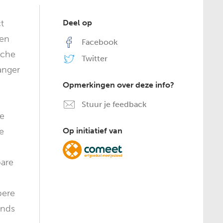
t
Deel op
een
Facebook
sche
Twitter
anger
Opmerkingen over deze info?
Stuur je feedback
le
e
Op initiatief van
bare
bere
inds