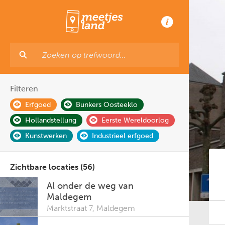
Filteren
Erfgoed
Bunkers Oosteeklo
Hollandstellung
Eerste Wereldoorlog
Kunstwerken
Industrieel erfgoed
Zichtbare locaties (56)
Al onder de weg van
Maldegem
Marktstraat 7
,
Maldegem