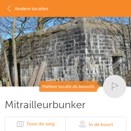
Andere locaties
MAP
LIJST
Markeer locatie als bezocht
Mitrailleurbunker
Toon de weg
In de buurt