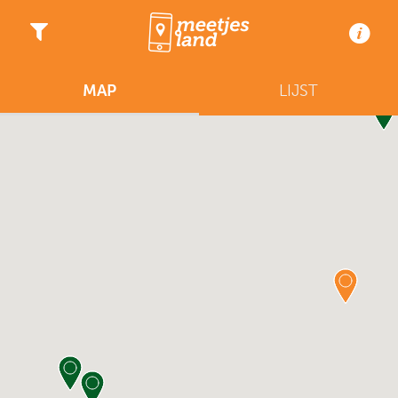
MAP
LIJST