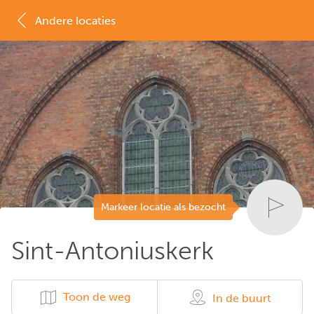
Andere locaties
MAP
LIJST
Markeer locatie als bezocht
Sint-Antoniuskerk
Toon de weg
In de buurt