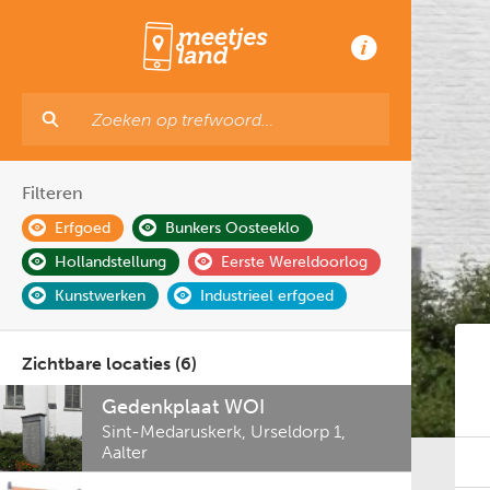
Filteren
Erfgoed
Bunkers Oosteeklo
Hollandstellung
Eerste Wereldoorlog
Kunstwerken
Industrieel erfgoed
Zichtbare locaties (6)
Gedenkplaat WOI
Sint-Medaruskerk, Urseldorp 1
,
Aalter