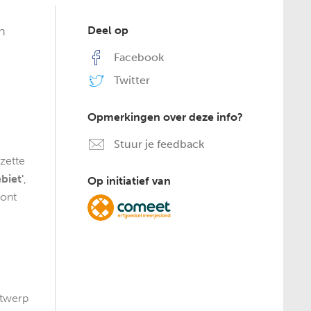
n
Deel op
Facebook
Twitter
Opmerkingen over deze info?
Stuur je feedback
ezette
biet'
,
Op initiatief van
ront
ntwerp