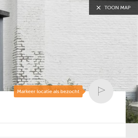
TOON MAP
TOON:
Alle gemeenten
Markeer locatie als bezocht