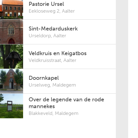
Pastorie Ursel
Eekloseweg 2
,
Aalter
Sint-Medarduskerk
Urseldorp
,
Aalter
Veldkruis en Keigatbos
Veldkruisstraat
,
Aalter
Doornkapel
Urselweg
,
Maldegem
Over de legende van de rode
mannekes
Blakkeveld
,
Maldegem