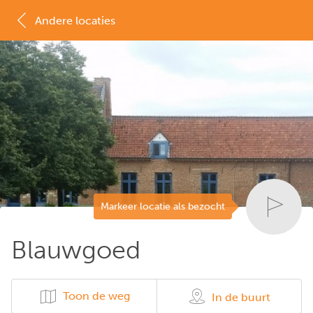
Andere locaties
MAP
LIJST
Markeer locatie als bezocht
Blauwgoed
Toon de weg
In de buurt