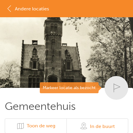
Andere locaties
MAP
LIJST
Markeer locatie als bezocht
Gemeentehuis
Toon de weg
In de buurt