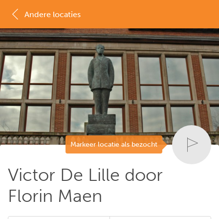
Andere locaties
MAP
LIJST
Markeer locatie als bezocht
Victor De Lille door
Florin Maen