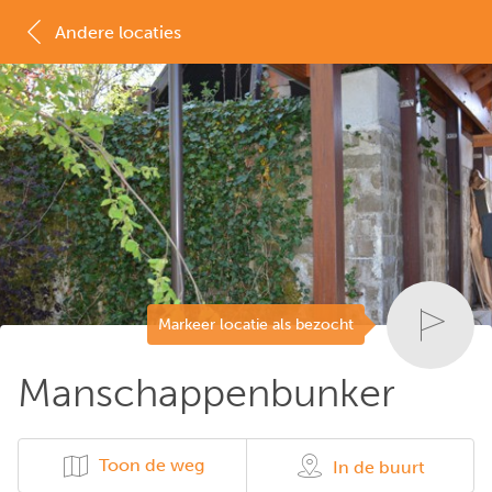
Andere locaties
MAP
LIJST
Markeer locatie als bezocht
Manschappenbunker
Toon de weg
In de buurt