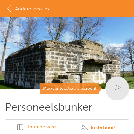
Andere locaties
MAP
LIJST
Markeer locatie als bezocht
Personeelsbunker
Toon de weg
In de buurt