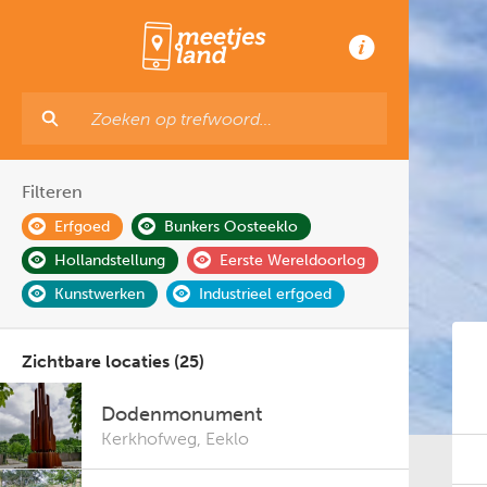
Filteren
Erfgoed
Bunkers Oosteeklo
Hollandstellung
Eerste Wereldoorlog
Kunstwerken
Industrieel erfgoed
Zichtbare locaties (25)
Dodenmonument
Kerkhofweg
,
Eeklo