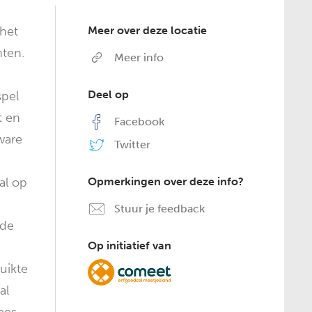
 het
Meer over deze locatie
nten.
Meer info
Deel op
spel
t en
Facebook
ware
Twitter
al op
Opmerkingen over deze info?
e
Stuur je feedback
 de
Op initiatief van
uikte
al