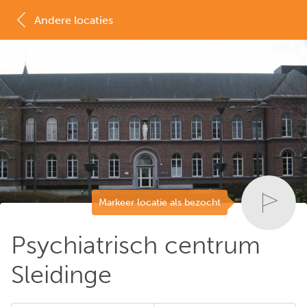
Andere locaties
MAP
LIJST
Markeer locatie als bezocht
Psychiatrisch centrum
Sleidinge