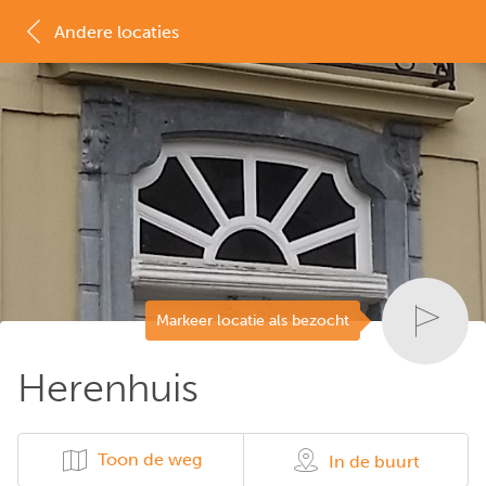
Andere locaties
MAP
LIJST
Markeer locatie als bezocht
Herenhuis
Toon de weg
In de buurt