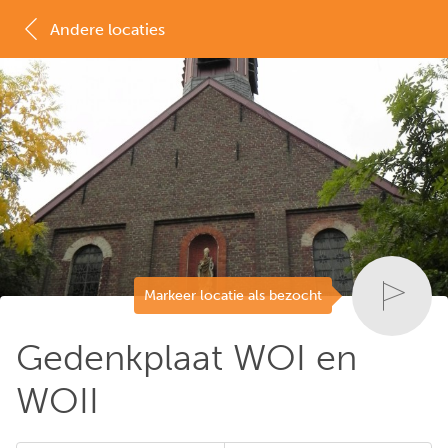
Andere locaties
MAP
LIJST
Markeer locatie als bezocht
Gedenkplaat WOI en
WOII