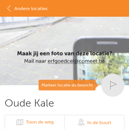
Andere locaties
MAP
LIJST
Markeer locatie als bezocht
Oude Kale
Toon de weg
In de buurt