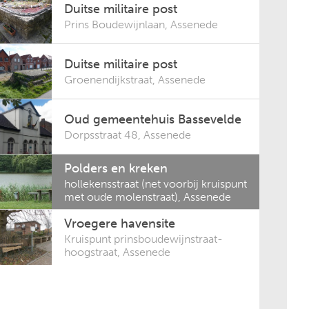
Duitse militaire post
Prins Boudewijnlaan
,
Assenede
Duitse militaire post
Groenendijkstraat
,
Assenede
Oud gemeentehuis Bassevelde
Dorpsstraat 48
,
Assenede
Polders en kreken
hollekensstraat (net voorbij kruispunt
met oude molenstraat)
,
Assenede
Vroegere havensite
Kruispunt prinsboudewijnstraat-
hoogstraat
,
Assenede