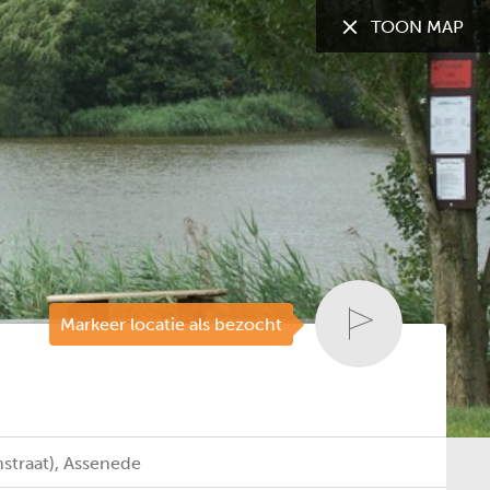
TOON MAP
TOON:
Alle gemeenten
Markeer locatie als bezocht
straat)
,
Assenede