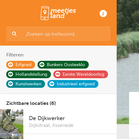
Filteren
Erfgoed
Bunkers Oosteeklo
Hollandstellung
Eerste Wereldoorlog
Kunstwerken
Industrieel erfgoed
Zichtbare locaties (6)
De Dijkwerker
Dijkstraat
,
Assenede