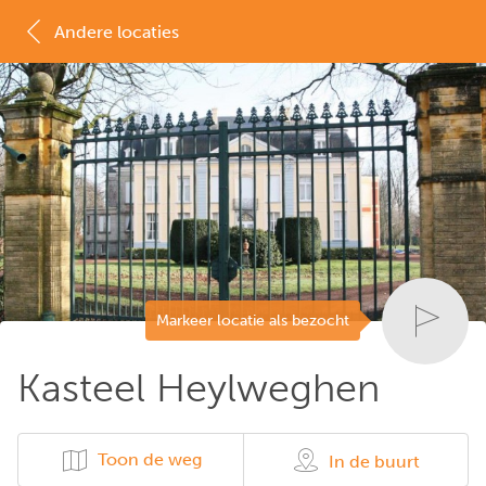
Andere locaties
MAP
LIJST
Markeer locatie als bezocht
Kasteel Heylweghen
Toon de weg
In de buurt