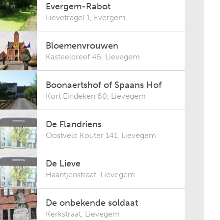
Evergem-Rabot
Lievetragel 1
,
Evergem
Bloemenvrouwen
Kasteeldreef 45
,
Lievegem
Boonaertshof of Spaans Hof
Kort Eindeken 60
,
Lievegem
De Flandriens
Oostveld Kouter 141
,
Lievegem
De Lieve
Haantjenstraat
,
Lievegem
De onbekende soldaat
Kerkstraat
,
Lievegem