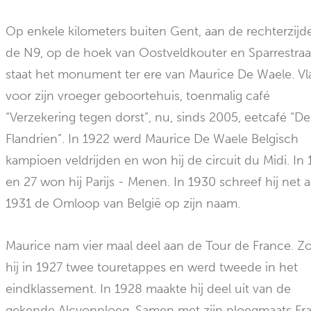
Op enkele kilometers buiten Gent, aan de rechterzijd
de N9, op de hoek van Oostveldkouter en Sparrestraa
staat het monument ter ere van Maurice De Waele. Vl
voor zijn vroeger geboortehuis, toenmalig café
“Verzekering tegen dorst”, nu, sinds 2005, eetcafé “De
Flandrien”. In 1922 werd Maurice De Waele Belgisch
kampioen veldrijden en won hij de circuit du Midi. In
en 27 won hij Parijs - Menen. In 1930 schreef hij net al
1931 de Omloop van België op zijn naam.
Maurice nam vier maal deel aan de Tour de France. 
hij in 1927 twee touretappes en werd tweede in het
eindklassement. In 1928 maakte hij deel uit van de
gekende Alcyonploeg. Samen met zijn ploegmaats Fr