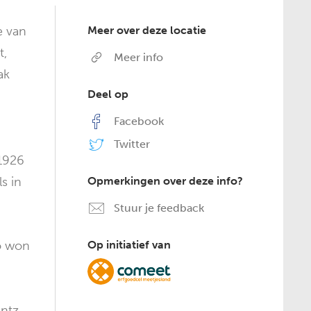
e van
Meer over deze locatie
t,
Meer info
ak
Deel op
Facebook
Twitter
 1926
s in
Opmerkingen over deze info?
Stuur je feedback
Zo won
Op initiatief van
antz