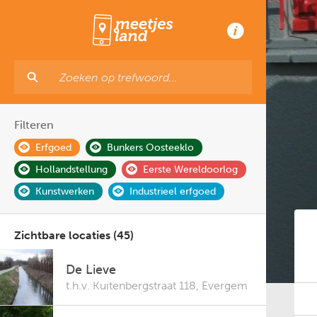
Filteren
Erfgoed
Bunkers Oosteeklo
Hollandstellung
Eerste Wereldoorlog
Kunstwerken
Industrieel erfgoed
Zichtbare locaties (45)
De Lieve
t.h.v. Kuitenbergstraat 118
,
Evergem