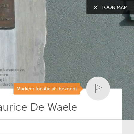
TOON MAP
TOON:
Alle gemeenten
Markeer locatie als bezocht
urice De Waele