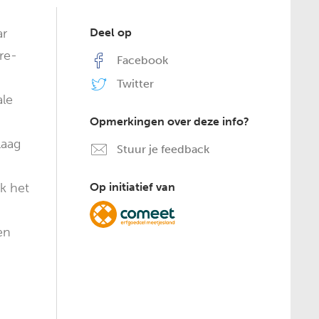
ar
Deel op
re-
Facebook
Twitter
ale
Opmerkingen over deze info?
laag
Stuur je feedback
k het
Op initiatief van
en
n