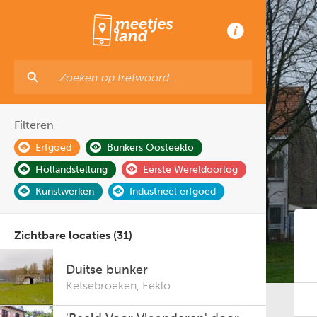
Filteren
Erfgoed
Bunkers Oosteeklo
Hollandstellung
Eerste Wereldoorlog
Kunstwerken
Industrieel erfgoed
Zichtbare locaties (31)
Duitse bunker
Ketsebroeken
,
Eeklo