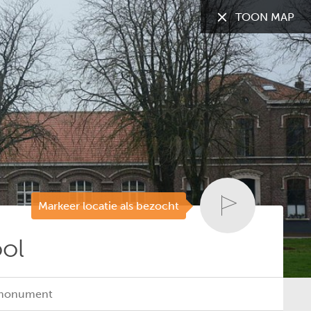
TOON MAP
TOON:
Alle gemeenten
Markeer locatie als bezocht
ol
 monument