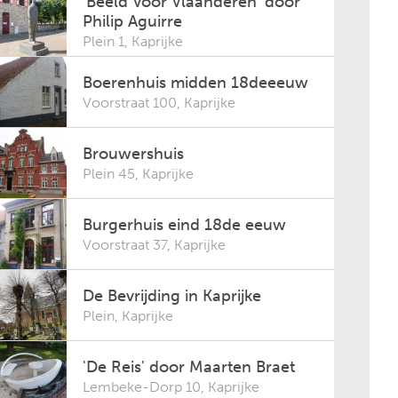
'Beeld Voor Vlaanderen' door
Philip Aguirre
Plein 1
,
Kaprijke
Boerenhuis midden 18deeeuw
Voorstraat 100
,
Kaprijke
Brouwershuis
Plein 45
,
Kaprijke
Burgerhuis eind 18de eeuw
Voorstraat 37
,
Kaprijke
De Bevrijding in Kaprijke
Plein
,
Kaprijke
'De Reis' door Maarten Braet
Lembeke-Dorp 10
,
Kaprijke