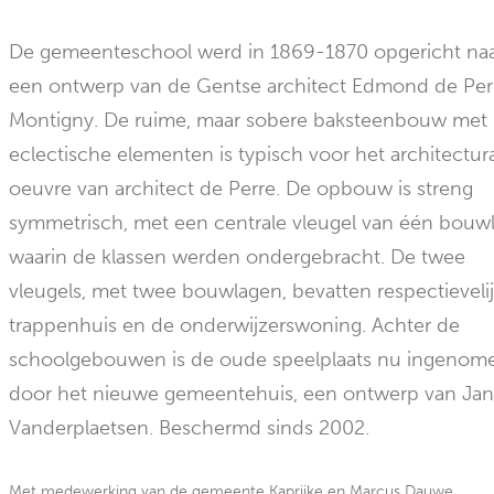
De gemeenteschool werd in 1869-1870 opgericht na
een ontwerp van de Gentse architect Edmond de Per
Montigny. De ruime, maar sobere baksteenbouw met
eclectische elementen is typisch voor het architectur
oeuvre van architect de Perre. De opbouw is streng
symmetrisch, met een centrale vleugel van één bouw
waarin de klassen werden ondergebracht. De twee
vleugels, met twee bouwlagen, bevatten respectievelij
trappenhuis en de onderwijzerswoning. Achter de
schoolgebouwen is de oude speelplaats nu ingenom
door het nieuwe gemeentehuis, een ontwerp van Ja
Vanderplaetsen. Beschermd sinds 2002.
Met medewerking van de gemeente Kaprijke en Marcus Dauwe