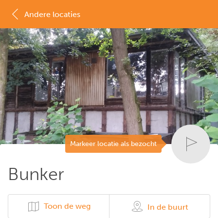
Andere locaties
MAP
LIJST
Markeer locatie als bezocht
Bunker
Toon de weg
In de buurt