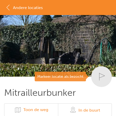
Andere locaties
MAP
LIJST
Markeer locatie als bezocht
Mitrailleurbunker
Toon de weg
In de buurt