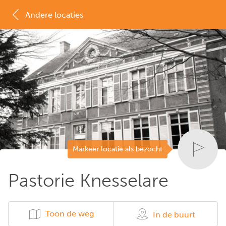
Andere locaties
MAP
LIJST
Markeer locatie als bezocht
Pastorie Knesselare
Toon de weg
In de buurt