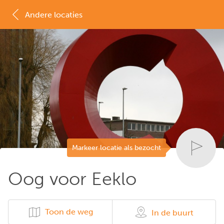
Andere locaties
MAP
LIJST
Markeer locatie als bezocht
Oog voor Eeklo
Toon de weg
In de buurt