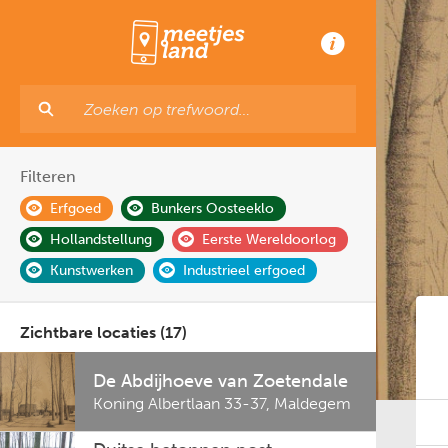
Filteren
Erfgoed
Bunkers Oosteeklo
Hollandstellung
Eerste Wereldoorlog
Kunstwerken
Industrieel erfgoed
Zichtbare locaties (17)
De Abdijhoeve van Zoetendale
Koning Albertlaan 33-37
,
Maldegem