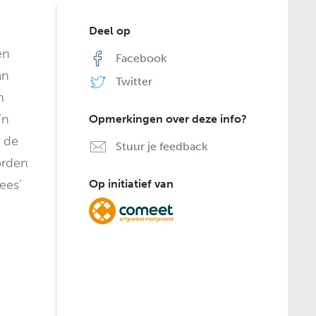
Deel op
en
Facebook
an
Twitter
n
’n
Opmerkingen over deze info?
n de
Stuur je feedback
orden
ees’
Op initiatief van