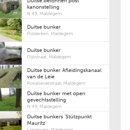
Duitse betonnen post
kanonstelling
N 49
,
Maldegem
Duitse bunker
Polderken
,
Maldegem
Duitse bunker
Dijkstraat
,
Maldegem
Duitse bunker Afleidingskanaal
van de Leie
Rokalseidestraat
,
Maldegem
Duitse bunker met open
gevechtsstelling
N 49
,
Maldegem
Duitse bunkers 'Stützpunkt
Mauritz'
Langeweg
,
Maldegem