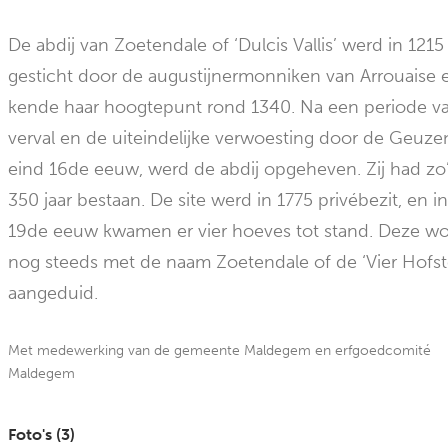
De abdij van Zoetendale of ‘Dulcis Vallis’ werd in 1215
gesticht door de augustijnermonniken van Arrouaise 
kende haar hoogtepunt rond 1340. Na een periode v
verval en de uiteindelijke verwoesting door de Geuze
eind 16de eeuw, werd de abdij opgeheven. Zij had zo
350 jaar bestaan. De site werd in 1775 privébezit, en i
19de eeuw kwamen er vier hoeves tot stand. Deze w
nog steeds met de naam Zoetendale of de ‘Vier Hofst
aangeduid.
Met medewerking van de gemeente Maldegem en erfgoedcomité
Maldegem
Foto's (
3
)