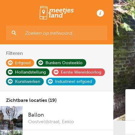
Filteren
Erfgoed
Bunkers Oosteeklo
Hollandstellung
Eerste Wereldoorlog
Kunstwerken
Industrieel erfgoed
Zichtbare locaties (19)
Ballon
Oostveldstraat
,
Eeklo