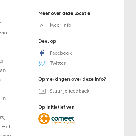
Meer over deze locatie
en
Meer info
van
Deel op
Facebook
 en
Twitter
aan
n
Opmerkingen over deze info?
Stuur je feedback
 in
Op initiatief van
rs,
. Het