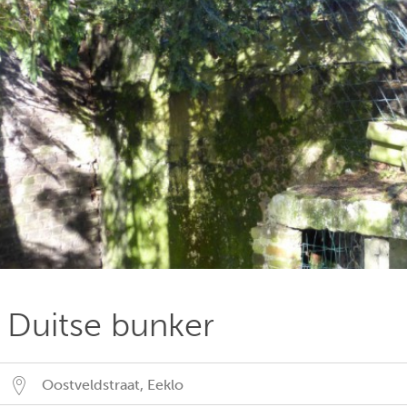
Duitse bunker
Oostveldstraat
,
Eeklo