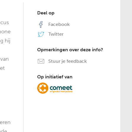
Deel op
icus
Facebook
chone
Twitter
g hij
Opmerkingen over deze info?
 van
Stuur je feedback
met
Op initiatief van
deren
nde