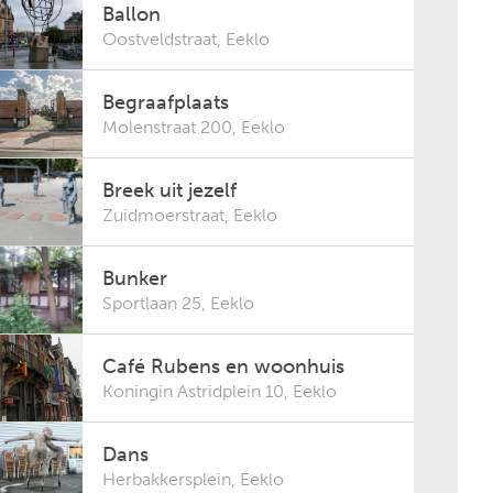
Ballon
Oostveldstraat
,
Eeklo
Begraafplaats
Molenstraat 200
,
Eeklo
Breek uit jezelf
Zuidmoerstraat
,
Eeklo
Bunker
Sportlaan 25
,
Eeklo
Café Rubens en woonhuis
Koningin Astridplein 10
,
Eeklo
Dans
Herbakkersplein
,
Eeklo