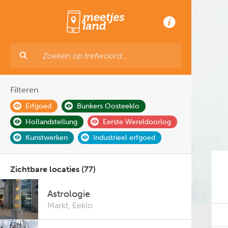
Filteren
Erfgoed
Bunkers Oosteeklo
Hollandstellung
Eerste Wereldoorlog
Kunstwerken
Industrieel erfgoed
Zichtbare locaties (77)
Astrologie
Markt
,
Eeklo