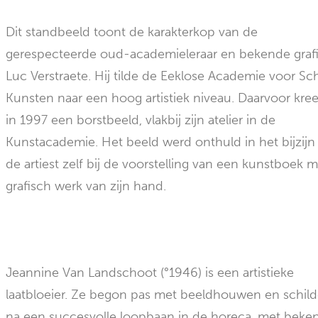
Dit standbeeld toont de karakterkop van de
gerespecteerde oud-academieleraar en bekende graf
Luc Verstraete. Hij tilde de Eeklose Academie voor S
Kunsten naar een hoog artistiek niveau. Daarvoor kree
in 1997 een borstbeeld, vlakbij zijn atelier in de
Kunstacademie. Het beeld werd onthuld in het bijzijn
de artiest zelf bij de voorstelling van een kunstboek 
grafisch werk van zijn hand.
Jeannine Van Landschoot (°1946) is een artistieke
laatbloeier. Ze begon pas met beeldhouwen en schil
na een succesvolle loopbaan in de horeca, met beke