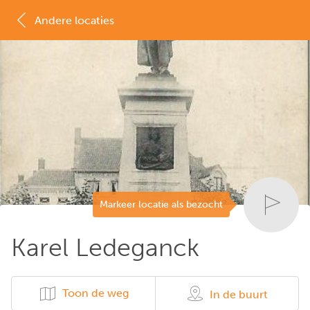
Andere locaties
MAP
LIJST
Markeer locatie als bezocht
Karel Ledeganck
Toon de weg
In de buurt