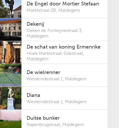
De Engel door Mortier Stefaan
Marktstraat 2B
,
Maldegem
Dekenij
Deken de Fonteynestraat 3
,
Maldegem
De schat van koning Ermenrike
Hoek Marktstraat-Edestraat
,
Maldegem
De wielrenner
Westeindestraat 1
,
Maldegem
Diana
Westeindestraat 1
,
Maldegem
Duitse bunker
Rapenbrugstraat
,
Maldegem