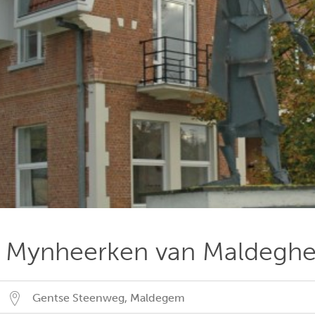
Mynheerken van Maldegh
Gentse Steenweg
,
Maldegem