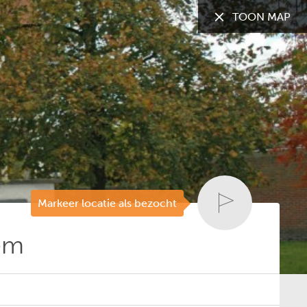
TOON MAP
TOON:
Alle gemeenten
Markeer locatie als bezocht
em