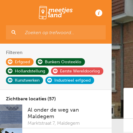
Filteren
Erfgoed
Bunkers Oosteeklo
Hollandstellung
Eerste Wereldoorlog
Kunstwerken
Industrieel erfgoed
Zichtbare locaties (57)
Al onder de weg van
Maldegem
Marktstraat 7
,
Maldegem