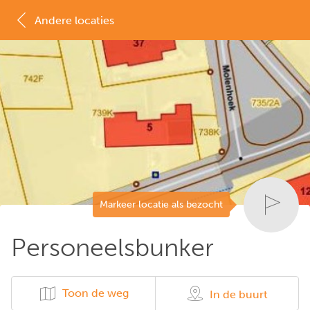
Andere locaties
MAP
LIJST
Markeer locatie als bezocht
Personeelsbunker
Toon de weg
In de buurt