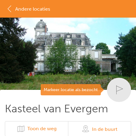
Andere locaties
MAP
LIJST
Markeer locatie als bezocht
Kasteel van Evergem
Toon de weg
In de buurt