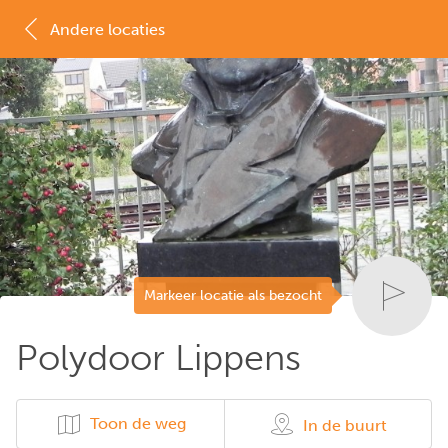
Andere locaties
MAP
LIJST
Markeer locatie als bezocht
Polydoor Lippens
Toon de weg
In de buurt