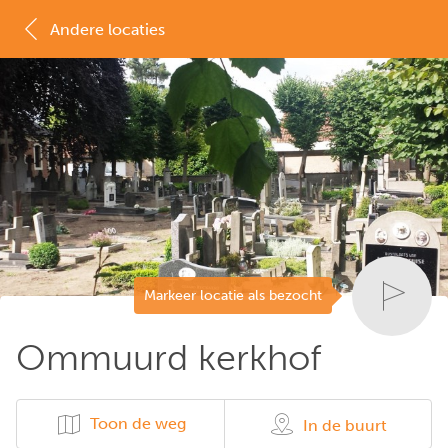
Andere locaties
MAP
LIJST
Markeer locatie als bezocht
Ommuurd kerkhof
Toon de weg
In de buurt