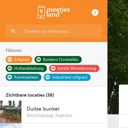
Filteren
Erfgoed
Bunkers Oosteeklo
Hollandstellung
Eerste Wereldoorlog
Kunstwerken
Industrieel erfgoed
Zichtbare locaties (38)
Duitse bunker
Bisschopslag
,
Kaprijke