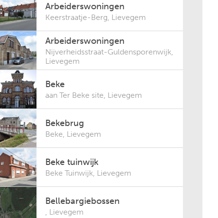
Arbeiderswoningen
Keerstraatje-Berg
,
Lievegem
Arbeiderswoningen
Nijverheidsstraat-Guldensporenwijk
,
Lievegem
Beke
aan Ter Beke site
,
Lievegem
Bekebrug
Beke
,
Lievegem
Beke tuinwijk
Beke Tuinwijk
,
Lievegem
Bellebargiebossen
,
Lievegem