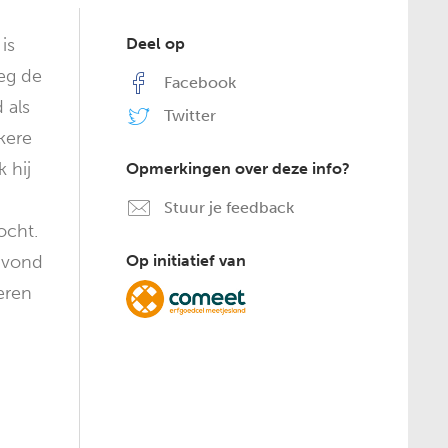
is
Deel op
eg de
Facebook
 als
Twitter
kere
 hij
Opmerkingen over deze info?
Stuur je feedback
ocht.
 vond
Op initiatief van
ieren