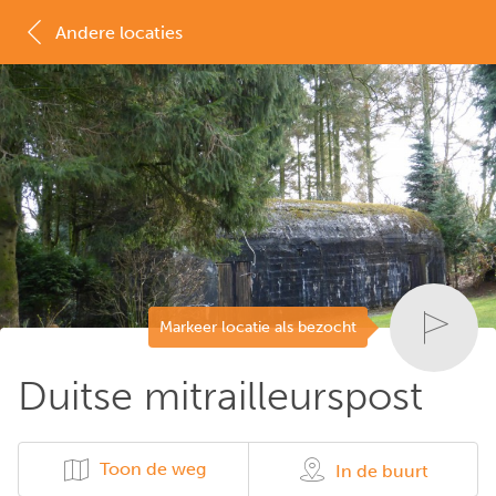
Andere locaties
MAP
LIJST
Markeer locatie als bezocht
Duitse mitrailleurspost
Toon de weg
In de buurt