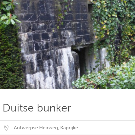
Duitse bunker
Antwerpse Heirweg
,
Kaprijke