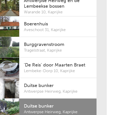
Antwerpse Heirweg en de
Lembeekse bossen
Warande 10
,
Kaprijke
Boerenhuis
Aveschoot 31
,
Kaprijke
Burggravenstroom
Tragelstraat
,
Kaprijke
'De Reis' door Maarten Braet
Lembeke-Dorp 10
,
Kaprijke
Duitse bunker
Antwerpse Heirweg
,
Kaprijke
Duitse bunker
Antwerpse Heirweg
,
Kaprijke