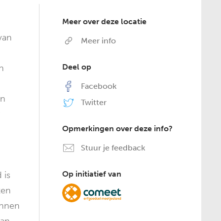
Meer over deze locatie
van
Meer info
Deel op
n
Facebook
en
Twitter
r
Opmerkingen over deze info?
Stuur je feedback
Op initiatief van
 is
ten
onnen