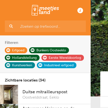
Filteren
Erfgoed
Bunkers Oosteeklo
Hollandstellung
Eerste Wereldoorlog
Kunstwerken
Industrieel erfgoed
Zichtbare locaties (34)
Duitse mitrailleurspost
Oostveldstraat
,
Eeklo