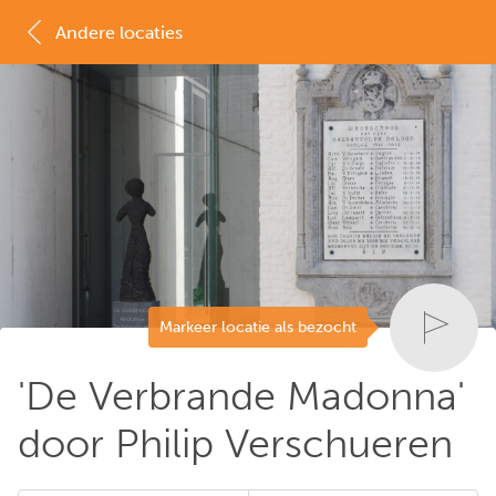
Andere locaties
MAP
LIJST
Markeer locatie als bezocht
'De Verbrande Madonna'
door Philip Verschueren