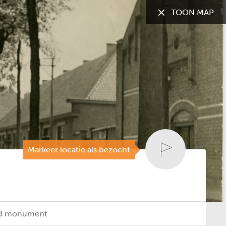
TOON MAP
TOON:
Alle gemeenten
Markeer locatie als bezocht
rmd monument