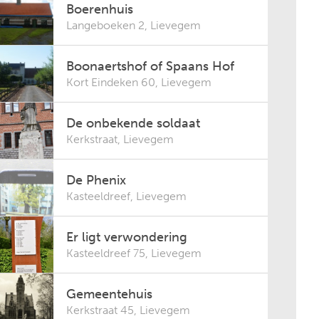
Boerenhuis
Langeboeken 2
,
Lievegem
Boonaertshof of Spaans Hof
Kort Eindeken 60
,
Lievegem
De onbekende soldaat
Kerkstraat
,
Lievegem
De Phenix
Kasteeldreef
,
Lievegem
Er ligt verwondering
Kasteeldreef 75
,
Lievegem
Gemeentehuis
Kerkstraat 45
,
Lievegem