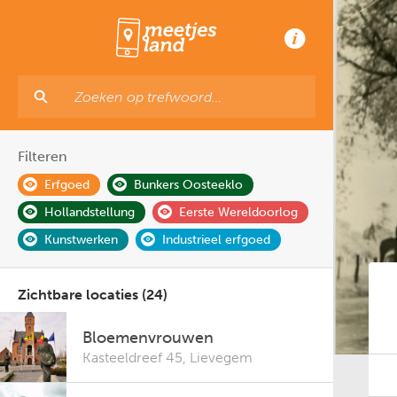
Filteren
Erfgoed
Bunkers Oosteeklo
Hollandstellung
Eerste Wereldoorlog
Kunstwerken
Industrieel erfgoed
Zichtbare locaties (24)
Bloemenvrouwen
Kasteeldreef 45
,
Lievegem