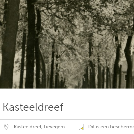
Kasteeldreef
Kasteeldreef
,
Lievegem
Dit is een besche