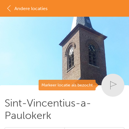
Andere locaties
MAP
LIJST
Markeer locatie als bezocht
Sint-Vincentius-a-
Paulokerk